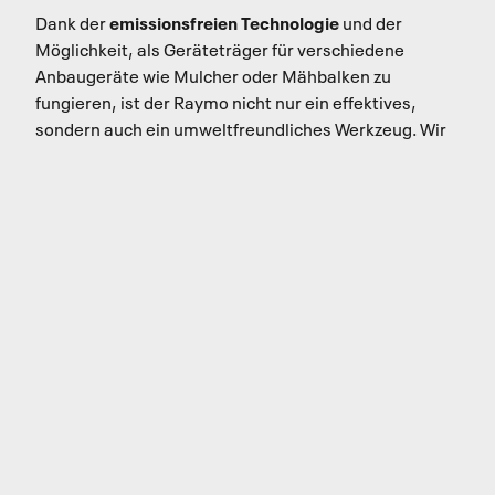
emissionsfreien Technologie
Dank der
und der
Möglichkeit, als Geräteträger für verschiedene
Anbaugeräte wie Mulcher oder Mähbalken zu
fungieren, ist der Raymo nicht nur ein effektives,
sondern auch ein umweltfreundliches Werkzeug. Wir
bei ISEKI stehen Ihnen gerne zur Seite, um die
Akkulaufzeit Ihres Raymo-Mähers optimal zu nutzen
und das passende Zubehör auszuwählen. So können
Sie sicherstellen, dass Ihr Rasenmäher immer
einsatzbereit ist und die besten Ergebnisse beim
Mowing liefert.
Wie laden Sie den Akku des Raymo
Mähers auf?
Das Aufladen des Raymo Mähers ist ebenso
unkompliziert wie das Tanken eines herkömmlichen
Geräts – jedoch deutlich umweltfreundlicher. Um die
Batterie Ihres Raymo Mähers aufzuladen, schließen
Sie den Akku einfach an eine herkömmliche