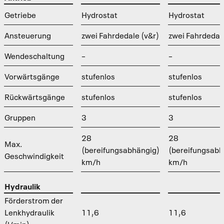
Getriebe
Hydrostat
Hydrostat
Ansteuerung
zwei Fahrdedale (v&r)
zwei Fahrdedale
Wendeschaltung
–
–
Vorwärtsgänge
stufenlos
stufenlos
Rückwärtsgänge
stufenlos
stufenlos
Gruppen
3
3
28
28
Max.
(bereifungsabhängig)
(bereifungsabh
Geschwindigkeit
km/h
km/h
Hydraulik
Förderstrom der
Lenkhydraulik
11,6
11,6