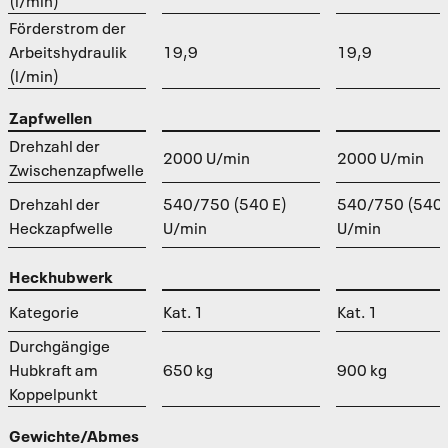
(l/min)
Förderstrom der
Arbeitshydraulik
19,9
19,9
(l/min)
Zapfwellen
Drehzahl der
2000 U/min
2000 U/min
Zwischenzapfwelle
Drehzahl der
540/750 (540 E)
540/750 (540 
Heckzapfwelle
U/min
U/min
Heckhubwerk
Kategorie
Kat. 1
Kat. 1
Durchgängige
Hubkraft am
650 kg
900 kg
Koppelpunkt
Gewichte/Abmes