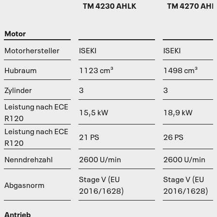
TM 4230 AHLK
TM 4270 AHL
Motor
Motorhersteller
ISEKI
ISEKI
Hubraum
1123 cm³
1498 cm³
Zylinder
3
3
Leistung nach ECE
15,5 kW
18,9 kW
R120
Leistung nach ECE
21 PS
26 PS
R120
Nenndrehzahl
2600 U/min
2600 U/min
Stage V (EU
Stage V (EU
Abgasnorm
2016/1628)
2016/1628)
Antrieb