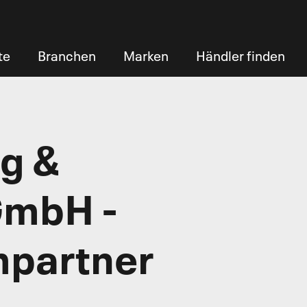
te
Branchen
Marken
Händler finden
g &
GmbH -
mpartner