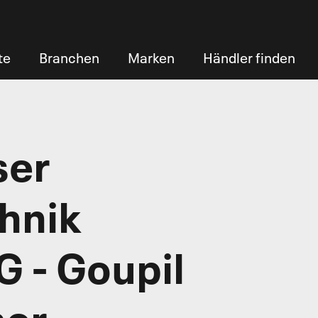
te
Branchen
Marken
Händler finden
ser
hnik
 - Goupil
ner